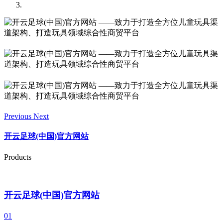
Previous
Next
开云足球(中国)官方网站
Products
开云足球(中国)官方网站
01