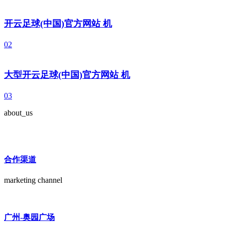
开云足球(中国)官方网站 机
02
大型开云足球(中国)官方网站 机
03
about_us
合作渠道
marketing channel
广州-奥园广场